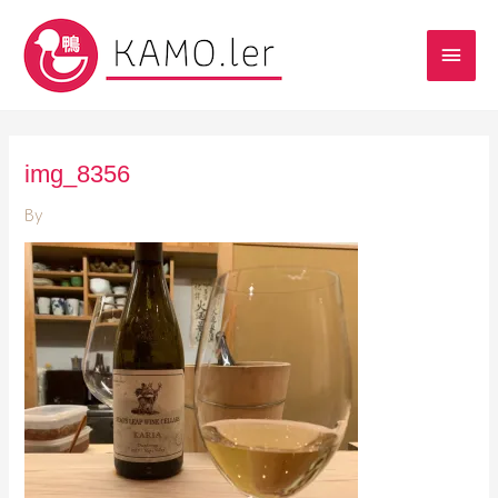
img_8356
By