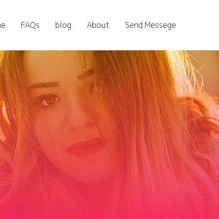
me
FAQs
blog
About
Send Messege