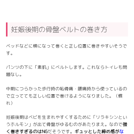
妊娠後期の骨盤ベルトの巻き方
ベッドなどに横になって巻くと正し位置に巻きやすいそうで
す。
パンツの下に「素肌」にベルトします。これならトイレも問
題なし。
中期につらかった歩行時の恥骨痛・腰痛時から使っているの
で立ってても正しい位置で巻けるようになりました。（慣
れ）
妊娠後期はベビを生まれやすくするために「リラキシンとい
うホルモン」が出て骨盤がゆるむのがあたりまえ。なので
強
く巻きすぎるのはNG
だそうです。
ギュッとした締め感が
な