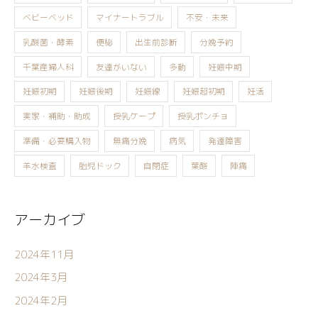
ベビーベッド
マイナートラブル
不安・未来
乳酸菌・酵素
便秘
出生前診断
分娩予約
千葉産婦人科
友達がいない
多動
妊娠中期
妊娠初期
妊娠後期
妊娠線
妊娠超初期
妊活
実家・補助・助成
授乳ケープ
授乳ポンチョ
準備・必要購入物
無痛分娩
病気
発達障害
羊水検査
胎児ドック
自閉症
葉酸
陣痛
アーカイブ
2024年11月
2024年3月
2024年2月