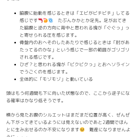
脇腹に胎動を感じるときは「エビがビチビチ」してる
感じです
たぶんかかとか足先。足が出てき
た脇腹と逆の方向に背中と思われる塊が「ぐぐっ」っ
と寄せられる圧を感じます。
骨盤内のおへそのしたあたりで感じるときは「肘があ
たってるのかな」という感じで一部の範囲がゴリゴリ
される感じです。
ひざ？と思われる塊が「ビクビクっ」とおヘソライン
でうごくのを感じます。
全体的に「モゾモゾ」と動いている
頭はもう何週間も下に向いた状態なので、ここから逆子にな
る確率はかなり低そうです。
横から見たお腹のシルエットはまだまだ位置が高く、ぜんぜ
ん下がってきているようには見えないのであと2週間でほん
とに生み出せるのか不安になります
難産になりませんよ
うに・・・。