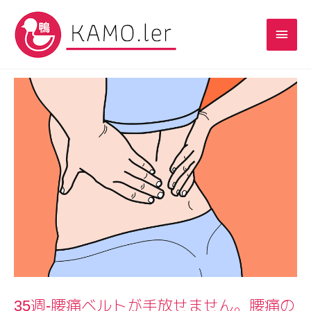
35週-腰痛ベルトが手放せません。腰痛の