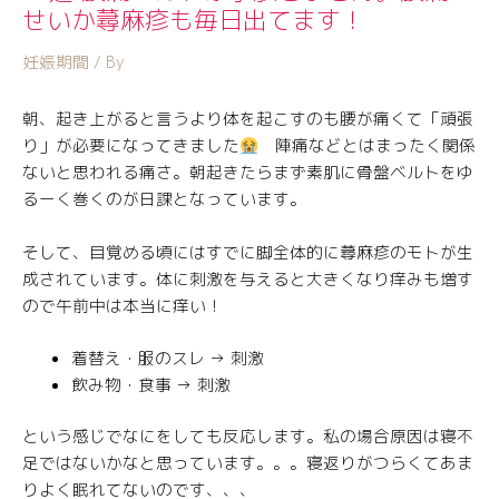
せいか蕁麻疹も毎日出てます！
妊娠期間
/ By
朝、起き上がると言うより体を起こすのも腰が痛くて「頑張
り」が必要になってきました
陣痛などとはまったく関係
ないと思われる痛さ。朝起きたらまず素肌に骨盤ベルトをゆ
るーく巻くのが日課となっています。
そして、目覚める頃にはすでに脚全体的に蕁麻疹のモトが生
成されています。体に刺激を与えると大きくなり痒みも増す
ので午前中は本当に痒い！
着替え・服のスレ → 刺激
飲み物・食事 → 刺激
という感じでなにをしても反応します。私の場合原因は寝不
足ではないかなと思っています。。。寝返りがつらくてあま
りよく眠れてないのです、、、