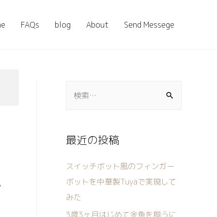
me
FAQs
blog
About
Send Messege
最近の投稿
スイッチボット風のフィンガー
ボットを中華製Tuyaで実現して
か
みた
3歳3ヶ月はじめて金魚を飼うに