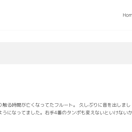
Ho
り触る時間が亡くなってたフルート。 久しぶりに音を出しまし
ようになってました。右手4番のタンポも変えないといけない