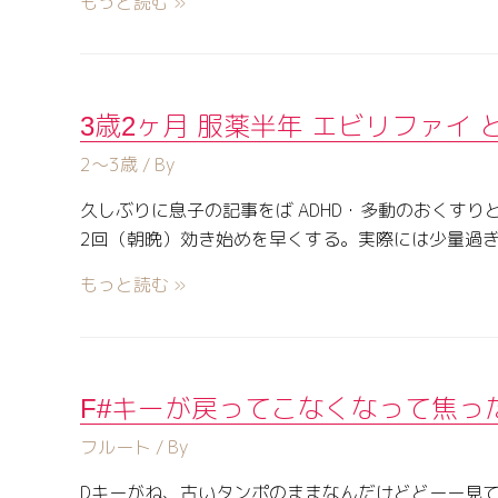
もっと読む »
3歳2ヶ月 服薬半年 エビリファイ
2〜3歳
/ By
久しぶりに息子の記事をば ADHD・多動のおくすりと
2回（朝晩）効き始めを早くする。実際には少量過
もっと読む »
F#キーが戻ってこなくなって焦っ
フルート
/ By
Dキーがね、古いタンポのままなんだけどどーー見て