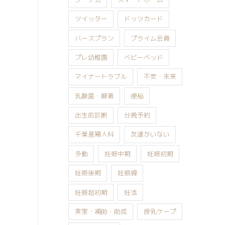
ツイッター
ドッツカード
バースプラン
プライム会員
プレ幼稚園
ベビーベッド
マイナートラブル
不安・未来
乳酸菌・酵素
便秘
出生前診断
分娩予約
千葉産婦人科
友達がいない
多動
妊娠中期
妊娠初期
妊娠後期
妊娠線
妊娠超初期
妊活
実家・補助・助成
授乳ケープ