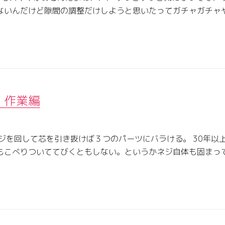
ないんだけど隙間の調整だけしようと思いたってガチャガチャ
 作業編
ジを回して芯を引き抜けば３つのパーツにバラける。 30年以
もこべりついててびくともしない。というかネジ自体も固まっ