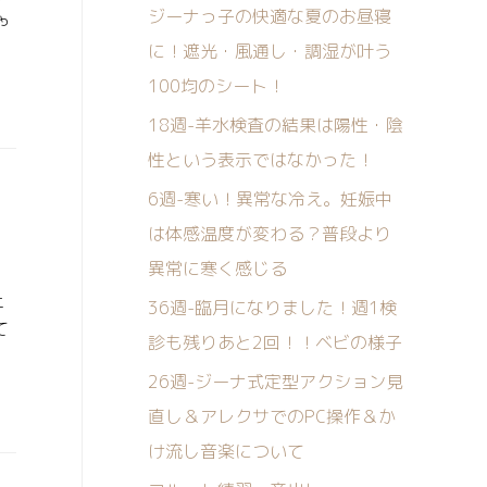
ジーナっ子の快適な夏のお昼寝
や
に！遮光・風通し・調湿が叶う
100均のシート！
18週-羊水検査の結果は陽性・陰
性という表示ではなかった！
6週-寒い！異常な冷え。妊娠中
は体感温度が変わる？普段より
異常に寒く感じる
上
36週-臨月になりました！週1検
て
診も残りあと2回！！ベビの様子
26週-ジーナ式定型アクション見
直し＆アレクサでのPC操作＆か
け流し音楽について