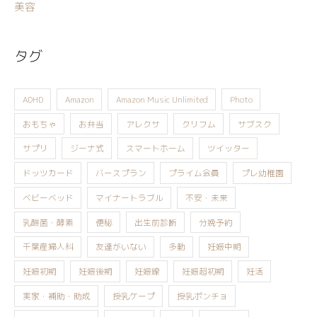
美容
タグ
ADHD
Amazon
Amazon Music Unlimited
Photo
おもちゃ
お弁当
アレクサ
クリフム
サブスク
サプリ
ジーナ式
スマートホーム
ツイッター
ドッツカード
バースプラン
プライム会員
プレ幼稚園
ベビーベッド
マイナートラブル
不安・未来
乳酸菌・酵素
便秘
出生前診断
分娩予約
千葉産婦人科
友達がいない
多動
妊娠中期
妊娠初期
妊娠後期
妊娠線
妊娠超初期
妊活
実家・補助・助成
授乳ケープ
授乳ポンチョ