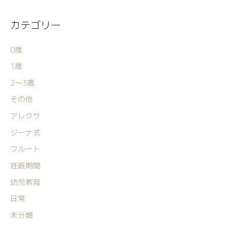
カテゴリー
0歳
1歳
2〜3歳
その他
アレクサ
ジーナ式
フルート
妊娠期間
幼児教育
日常
未分類