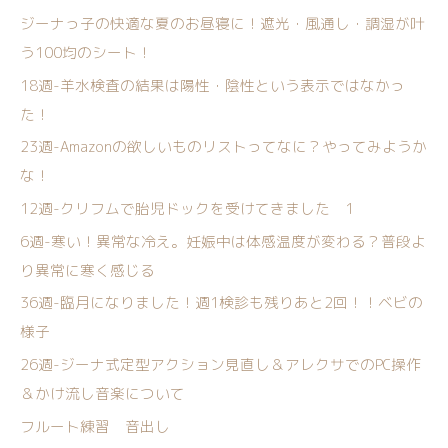
ジーナっ子の快適な夏のお昼寝に！遮光・風通し・調湿が叶
う100均のシート！
18週-羊水検査の結果は陽性・陰性という表示ではなかっ
た！
23週-Amazonの欲しいものリストってなに？やってみようか
な！
12週-クリフムで胎児ドックを受けてきました 1
6週-寒い！異常な冷え。妊娠中は体感温度が変わる？普段よ
り異常に寒く感じる
36週-臨月になりました！週1検診も残りあと2回！！ベビの
様子
26週-ジーナ式定型アクション見直し＆アレクサでのPC操作
＆かけ流し音楽について
フルート練習 音出し