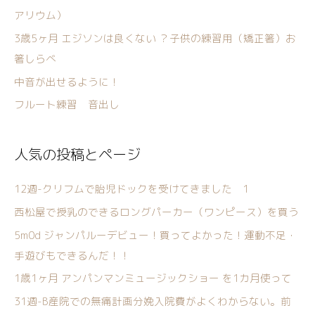
アリウム）
3歳5ヶ月 エジソンは良くない ？子供の練習用（矯正箸）お
箸しらべ
中音が出せるように！
フルート練習 音出し
人気の投稿とページ
12週-クリフムで胎児ドックを受けてきました 1
西松屋で授乳のできるロングパーカー（ワンピース）を買う
5m0d ジャンパルーデビュー！買ってよかった！運動不足・
手遊びもできるんだ！！
1歳1ヶ月 アンパンマンミュージックショー を1カ月使って
31週-B産院での無痛計画分娩入院費がよくわからない。前