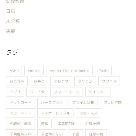
幼児教育
日常
未分類
美容
タグ
ADHD
Amazon
Amazon Music Unlimited
Photo
おもちゃ
お弁当
アレクサ
クリフム
サブスク
サプリ
ジーナ式
スマートホーム
ツイッター
ドッツカード
バースプラン
プライム会員
プレ幼稚園
ベビーベッド
マイナートラブル
不安・未来
乳酸菌・酵素
便秘
出生前診断
分娩予約
千葉産婦人科
友達がいない
多動
妊娠中期