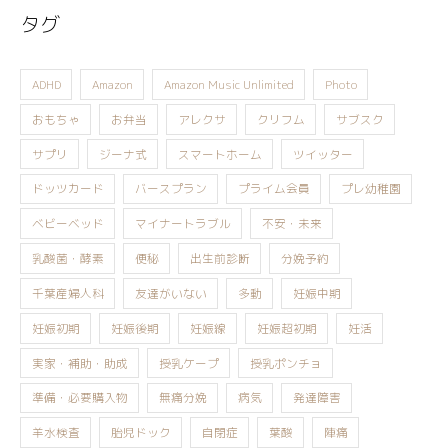
タグ
ADHD
Amazon
Amazon Music Unlimited
Photo
おもちゃ
お弁当
アレクサ
クリフム
サブスク
サプリ
ジーナ式
スマートホーム
ツイッター
ドッツカード
バースプラン
プライム会員
プレ幼稚園
ベビーベッド
マイナートラブル
不安・未来
乳酸菌・酵素
便秘
出生前診断
分娩予約
千葉産婦人科
友達がいない
多動
妊娠中期
妊娠初期
妊娠後期
妊娠線
妊娠超初期
妊活
実家・補助・助成
授乳ケープ
授乳ポンチョ
準備・必要購入物
無痛分娩
病気
発達障害
羊水検査
胎児ドック
自閉症
葉酸
陣痛