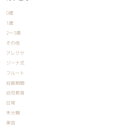
0歳
1歳
2〜3歳
その他
アレクサ
ジーナ式
フルート
妊娠期間
幼児教育
日常
未分類
美容