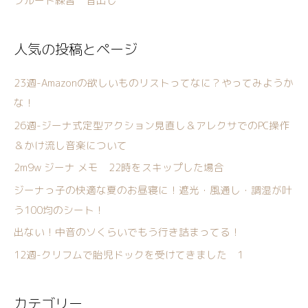
フルート練習 音出し
人気の投稿とページ
23週-Amazonの欲しいものリストってなに？やってみようか
な！
26週-ジーナ式定型アクション見直し＆アレクサでのPC操作
＆かけ流し音楽について
2m9w ジーナ メモ 22時をスキップした場合
ジーナっ子の快適な夏のお昼寝に！遮光・風通し・調湿が叶
う100均のシート！
出ない！中音のソくらいでもう行き詰まってる！
12週-クリフムで胎児ドックを受けてきました 1
カテゴリー