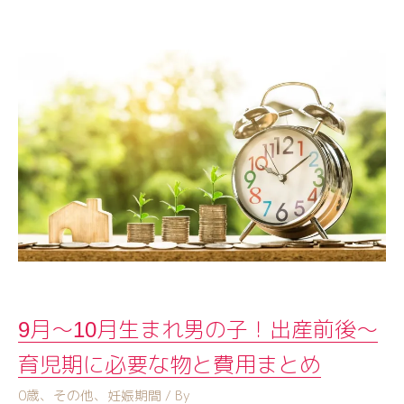
9月〜10月生まれ男の子！出産前後〜
育児期に必要な物と費用まとめ
0歳
、
その他
、
妊娠期間
/ By