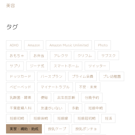
美容
タグ
ADHD
Amazon
Amazon Music Unlimited
Photo
おもちゃ
お弁当
アレクサ
クリフム
サブスク
サプリ
ジーナ式
スマートホーム
ツイッター
ドッツカード
バースプラン
プライム会員
プレ幼稚園
ベビーベッド
マイナートラブル
不安・未来
乳酸菌・酵素
便秘
出生前診断
分娩予約
千葉産婦人科
友達がいない
多動
妊娠中期
妊娠初期
妊娠後期
妊娠線
妊娠超初期
妊活
実家・補助・助成
授乳ケープ
授乳ポンチョ