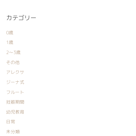
カテゴリー
0歳
1歳
2〜3歳
その他
アレクサ
ジーナ式
フルート
妊娠期間
幼児教育
日常
未分類