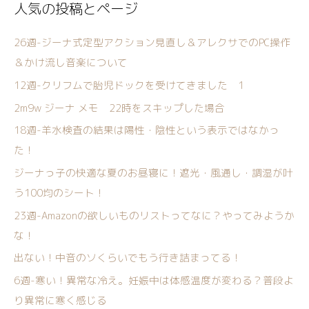
人気の投稿とページ
26週-ジーナ式定型アクション見直し＆アレクサでのPC操作
＆かけ流し音楽について
12週-クリフムで胎児ドックを受けてきました 1
2m9w ジーナ メモ 22時をスキップした場合
18週-羊水検査の結果は陽性・陰性という表示ではなかっ
た！
ジーナっ子の快適な夏のお昼寝に！遮光・風通し・調湿が叶
う100均のシート！
23週-Amazonの欲しいものリストってなに？やってみようか
な！
出ない！中音のソくらいでもう行き詰まってる！
6週-寒い！異常な冷え。妊娠中は体感温度が変わる？普段よ
り異常に寒く感じる