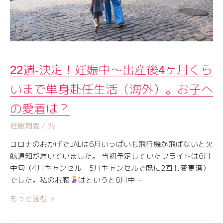
22週-決定！妊娠中〜出産後4ヶ月くら
いまで単身赴任生活（海外）。お子へ
の愛着は？
妊娠期間
/ By
コロナのおかげでJALは6月いっぱいも飛行機が飛ばないと欠
航通知が届いていました。 当初予定していたフライトは6月
中旬（4月キャンセルー5月キャンセルで既に2回も変更済）
でした。私のお腹
はというと6月中 …
もっと読む »